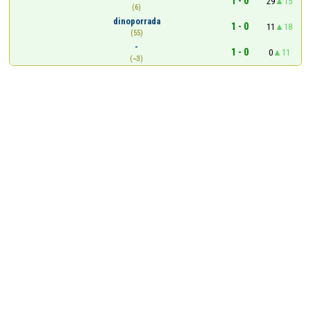
1 - 0
29
15
(6)
dinoporrada
1 - 0
11
18
(55)
-
1 - 0
0
11
(~3)