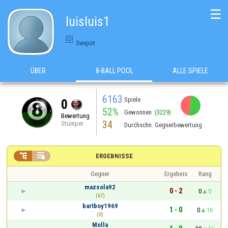
☰
luisluis1
Despot
ÜBER
8-BALL POOL
ALLE SPIELE
6163
Spiele
0
52%
Gewonnen
(3229)
Bewertung
34
Stümper
Durchschn. Gegnerbewertung


ERGEBNISSE
Gegner
Ergebnis
Rang
mazsola92
0 - 2
0
0
(67)
bartboy1969
1 - 0
0
16
(0)
Molla