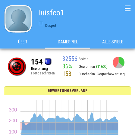
☰
luisfco1
Despot
ÜBER
DAMESPIEL
ALLE SPIELE
32556
Spiele
154
36%
Gewonnen
(11605)
Bewertung
158
Fortgeschritten
Durchschn. Gegnerbewertung
BEWERTUNGSVERLAUF