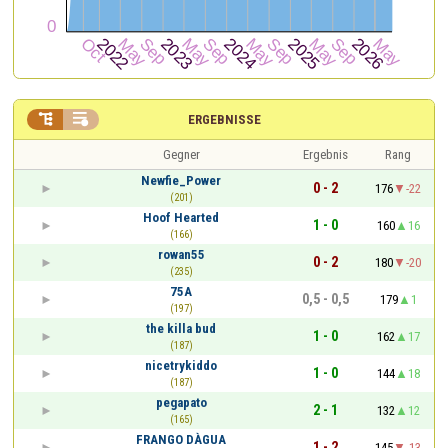


ERGEBNISSE
Gegner
Ergebnis
Rang
Newfie_Power
0 - 2
176
-22
(201)
Hoof Hearted
1 - 0
160
16
(166)
rowan55
0 - 2
180
-20
(235)
75A
0,5 - 0,5
179
1
(197)
the killa bud
1 - 0
162
17
(187)
nicetrykiddo
1 - 0
144
18
(187)
pegapato
2 - 1
132
12
(165)
FRANGO DÀGUA
1 - 2
145
-13