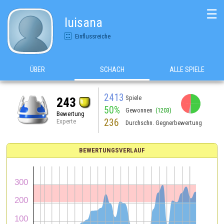
☰
luisana
Einflussreiche
ÜBER
SCHACH
ALLE SPIELE
2413
Spiele
243
50%
Gewonnen
(1203)
Bewertung
236
Experte
Durchschn. Gegnerbewertung
BEWERTUNGSVERLAUF