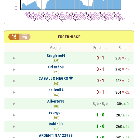


ERGEBNISSE
Gegner
Ergebnis
Rang
Siegfried9
0 - 1
256
-13
(325)
Orlando0
0 - 1
270
-14
(320)
CABALLO NEGRO 🖤
0 - 1
282
-12
(365)
ballen54
0 - 1
304
-22
(167)
Alberto10
0,5 - 0,5
304
0
(309)
ivo-gon
1 - 0
287
17
(304)
Robin03
1 - 0
268
19
(333)
ARGENTINA122988
1 - 0
252
16