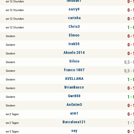
tetouan1
0 - 
vor 12 Stunden
sorry9
0 - 
vor 12 Stunden
carinha
0 - 
vor 12 Stunden
Chris3
1 - 
vor 12 Stunden
Elmoo
0 - 
Gestern
trek50
0 - 
Gestern
Abuelo 2014
0 - 
Gestern
Silvio
0,5 - 
Gestern
franco 1807
0,5 - 
Gestern
AVELLANA
1 - 
Gestern
BrianBasco
0 - 
Gestern
Gwr800
1 - 
Gestern
AnOnImO
0 - 
Gestern
arm1
0 - 
vor 2 Tagen
Barcalona121
1 - 
vor 2 Tagen
sey
0 - 
vor 3 Tagen