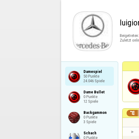
luigio
Beigetreten
Zuletzt onli
Damespiel

50 Punkte

24.046 Spiele
Dame Bullet

0 Punkte

12 Spiele
Backgammon


0 Punkte

3 Spiele
Schach

0 Punkte
