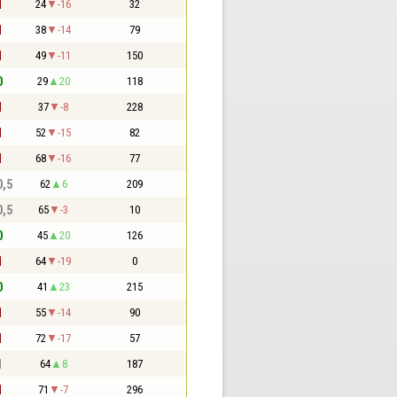
1
24
-16
32
1
38
-14
79
1
49
-11
150
0
29
20
118
1
37
-8
228
1
52
-15
82
1
68
-16
77
0,5
62
6
209
0,5
65
-3
10
0
45
20
126
1
64
-19
0
0
41
23
215
1
55
-14
90
1
72
-17
57
1
64
8
187
1
71
-7
296