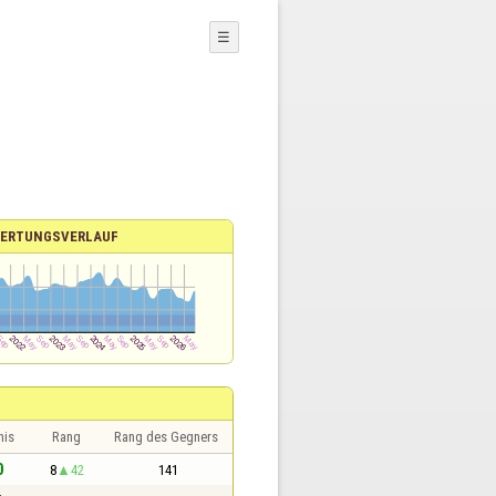
☰
ERTUNGSVERLAUF
nis
Rang
Rang des Gegners
0
8
42
141