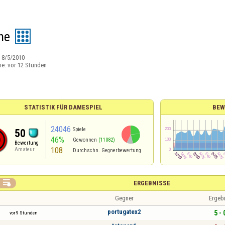
ne
:
8/5/2010
ne:
vor 12 Stunden
STATISTIK FÜR DAMESPIEL
BEW
24046
Spiele
50
46%
Gewonnen
(11082)
Bewertung
108
Amateur
Durchschn. Gegnerbewertung

ERGEBNISSE
Gegner
Ergeb
portugatex2
5 - 
vor 9 Stunden