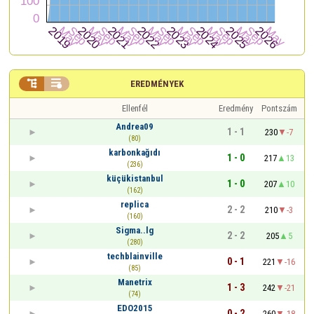


EREDMÉNYEK
Ellenfél
Eredmény
Pontszám
Andrea09
1 - 1
230
-7
(80)
karbonkağıdı
1 - 0
217
13
(236)
küçükistanbul
1 - 0
207
10
(162)
replica
2 - 2
210
-3
(160)
Sigma..lg
2 - 2
205
5
(280)
techblainville
0 - 1
221
-16
(85)
Manetrix
1 - 3
242
-21
(74)
EDO2015
0 - 2
260
-18