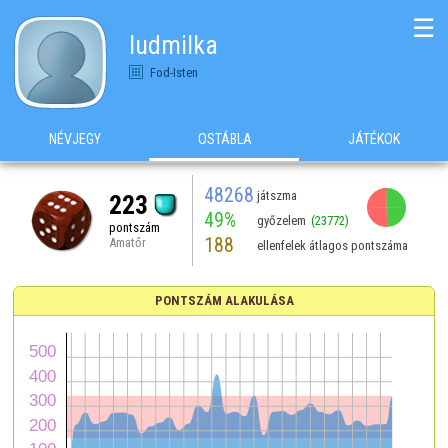
☰
ludmilka
Fod-Isten
NÉVJEGY
OSTÁBLA
JÁTÉKOK
48268
játszma
223
49%
győzelem
(23772)
pontszám
188
Amatőr
ellenfelek átlagos pontszáma
PONTSZÁM ALAKULÁSA