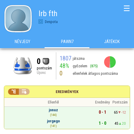
☰
lrb fth
Despota
NÉVJEGY
PAWN7
JÁTÉKOK
1807
játszma
0
48%
győzelem
(875)
pontszám
0
Újonc
ellenfelek átlagos pontszáma


EREDMÉNYEK
Ellenfél
Eredmény
Pontszám
jonuz
0 - 1
65
-12
(144)
jorgego
1 - 0
45
20
(141)