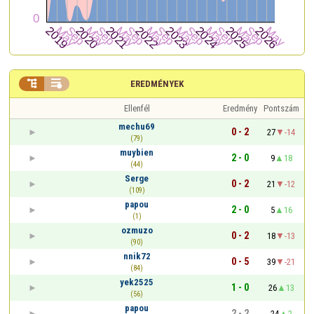


EREDMÉNYEK
Ellenfél
Eredmény
Pontszám
mechu69
0 - 2
27
-14
(79)
muybien
2 - 0
9
18
(44)
Serge
0 - 2
21
-12
(109)
papou
2 - 0
5
16
(1)
ozmuzo
0 - 2
18
-13
(90)
nnik72
0 - 5
39
-21
(84)
yek2525
1 - 0
26
13
(56)
papou
2 - 2
24
2