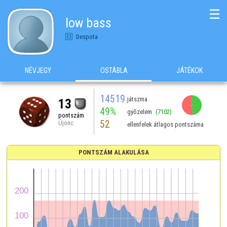
☰
low bass
Despota
NÉVJEGY
OSTÁBLA
JÁTÉKOK
14519
játszma
13
49%
győzelem
(7102)
pontszám
52
Újonc
ellenfelek átlagos pontszáma
PONTSZÁM ALAKULÁSA