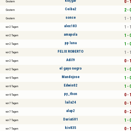
koçgar
0 - 
Gestern
Ceiba2
2 - 
Gestern
sonce
1 - 
Gestern
alex183
1 - 
vor 2 Tagen
amapola
1 - 
vor 2 Tagen
pp luna
1 - 
vor 2 Tagen
FELIX ROBERTO
1 - 
vor 2 Tagen
Adil9
0 - 
vor 2 Tagen
el gayo negro
1 - 
vor 2 Tagen
Mandojose
1 - 
vor 6 Tagen
Edwin02
1 - 
vor 6 Tagen
py_thon
0 - 
vor 6 Tagen
laila24
0 - 
vor 7 Tagen
alap2
0 - 
vor 7 Tagen
Dariati01
1 - 
vor 7 Tagen
kiv835
0 - 
vor 7 Tagen