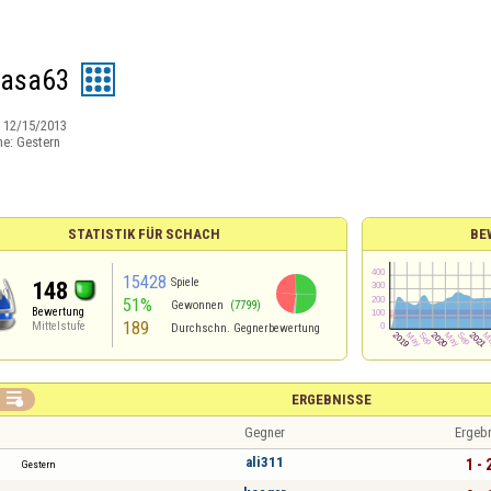
casa63
:
12/15/2013
ne:
Gestern
STATISTIK FÜR SCHACH
BE
15428
Spiele
148
51%
Gewonnen
(7799)
Bewertung
189
Mittelstufe
Durchschn. Gegnerbewertung

ERGEBNISSE
Gegner
Ergeb
ali311
1 - 
Gestern