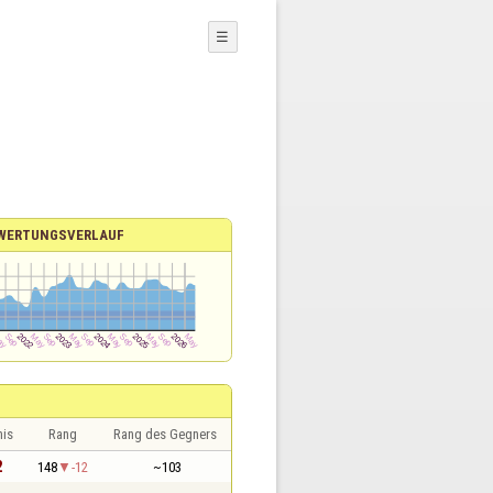
☰
WERTUNGSVERLAUF
nis
Rang
Rang des Gegners
2
148
-12
~103