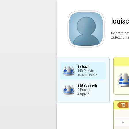
louis
Beigetreten
Zuletzt onli
Schach

148 Punkte

15.428 Spiele
Blitzschach

0 Punkte

4 Spiele
