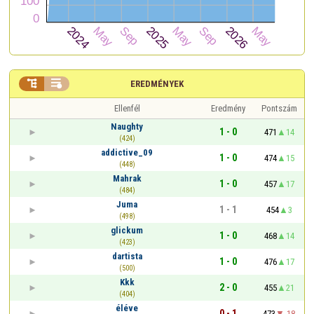


EREDMÉNYEK
Ellenfél
Eredmény
Pontszám
Naughty
1 - 0
471
14
(424)
addictive_09
1 - 0
474
15
(448)
Mahrak
1 - 0
457
17
(484)
Juma
1 - 1
454
3
(498)
glickum
1 - 0
468
14
(423)
dartista
1 - 0
476
17
(500)
Kkk
2 - 0
455
21
(404)
éléve
0 - 1
473
-18