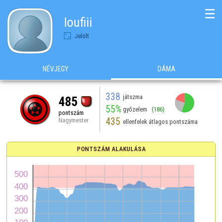
☰
loufiii
Jelölt
NÉVJEGY
DÁMA
338
játszma
485
55%
győzelem
(186)
pontszám
435
Nagymester
ellenfelek átlagos pontszáma
PONTSZÁM ALAKULÁSA