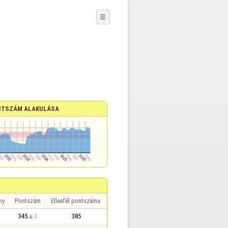
☰
TSZÁM ALAKULÁSA
ny
Pontszám
Ellenfél pontszáma
345
3
385