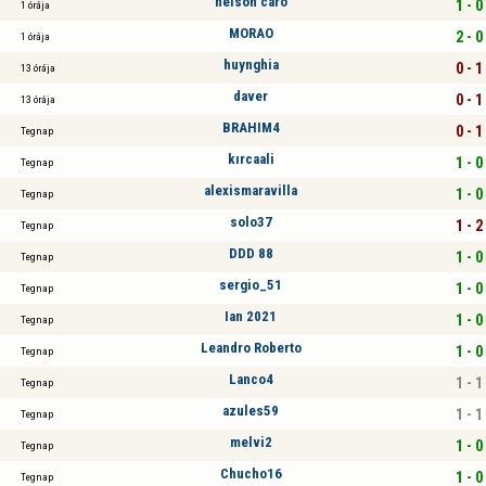
nelson caro
1 - 0
1 órája
MORAO
2 - 0
1 órája
huynghia
0 - 1
13 órája
daver
0 - 1
13 órája
BRAHIM4
0 - 1
Tegnap
kırcaali
1 - 0
Tegnap
alexismaravilla
1 - 0
Tegnap
solo37
1 - 2
Tegnap
DDD 88
1 - 0
Tegnap
sergio_51
1 - 0
Tegnap
Ian 2021
1 - 0
Tegnap
Leandro Roberto
1 - 0
Tegnap
Lanco4
1 - 1
Tegnap
azules59
1 - 1
Tegnap
melvi2
1 - 0
Tegnap
Chucho16
1 - 0
Tegnap