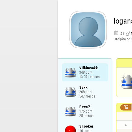
logan


41
Utoljára onl
Villámsakk

348 pont

13 071 meccs
Sakk

268 pont

547 meccs
Pawn7


176 pont

25 meccs
Snooker

16 pont
