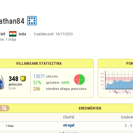
athan84
Férfi
India
Csatlakozott:
10/17/2013
ine:
1 órája
VILLÁMSAKK STATISZTIKA
PON
13071
játszma
348
51%
győzelem
(6659)
pontszám
246
Szaki
ellenfelek átlagos pontszáma

EREDMÉNYEK
Ellenfél
Eredmé
otragal
1 - 1
1 órája