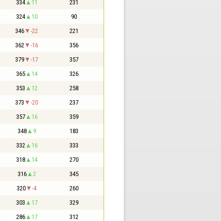
334
11
231
324
10
90
346
-22
221
362
-16
356
379
-17
357
365
14
326
353
12
258
373
-20
237
357
16
359
348
9
183
332
16
333
318
14
270
316
2
345
320
-4
260
303
17
329
286
17
312