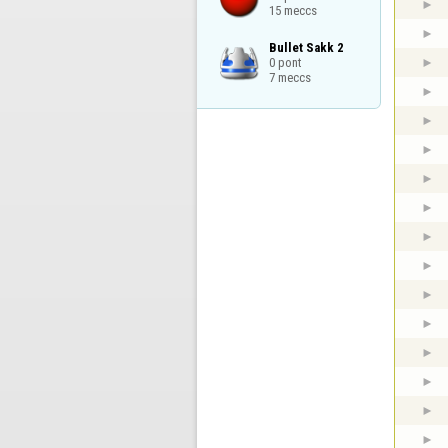
15 meccs
Bullet Sakk 2

0 pont

7 meccs