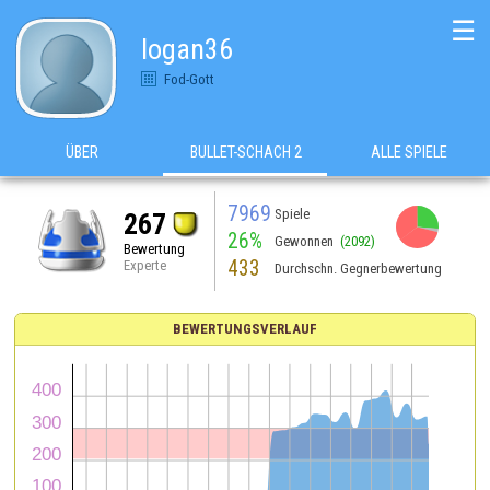
☰
logan36
Fod-Gott
ÜBER
BULLET-SCHACH 2
ALLE SPIELE
7969
Spiele
267
26%
Gewonnen
(2092)
Bewertung
433
Experte
Durchschn. Gegnerbewertung
BEWERTUNGSVERLAUF