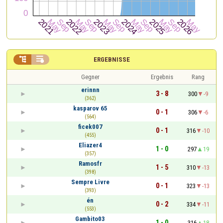


ERGEBNISSE
Gegner
Ergebnis
Rang
erinnn
3 - 8
300
-9
(362)
kasparov 65
0 - 1
306
-6
(564)
ficek007
0 - 1
316
-10
(455)
Eliazer4
1 - 0
297
19
(357)
Ramosfr
1 - 5
310
-13
(398)
Sempre Livre
0 - 1
323
-13
(393)
én
0 - 2
334
-11
(553)
Gambito03
1 - 0
316
18