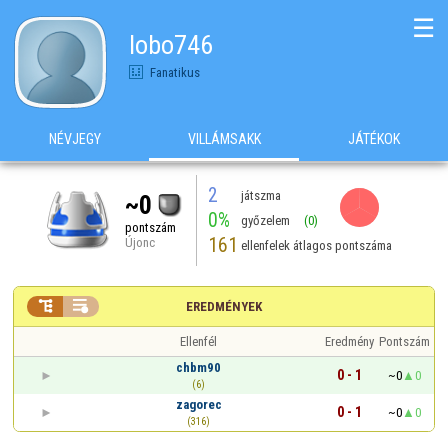
☰
lobo746
Fanatikus
NÉVJEGY
VILLÁMSAKK
JÁTÉKOK
2
játszma
~0
0%
győzelem
(0)
pontszám
161
Újonc
ellenfelek átlagos pontszáma


EREDMÉNYEK
Ellenfél
Eredmény
Pontszám
chbm90
0 - 1
~0
0
(6)
zagorec
0 - 1
~0
0
(316)