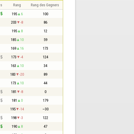
is
Rang
Rang des Gegners
,5
195
6
100
203
-8
86
195
8
12
185
10
59
169
16
173
,5
173
-4
124
163
10
34
183
-20
89
173
10
44
,5
181
-8
0
,5
181
0
179
195
-14
~30
,5
198
-3
122
,5
190
8
47