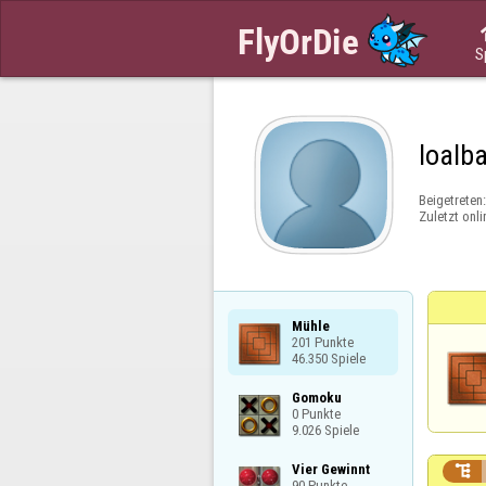
S
loalb
Beigetreten
Zuletzt onli
Mühle

201 Punkte

46.350 Spiele
Gomoku

0 Punkte

9.026 Spiele
Vier Gewinnt


90 Punkte
