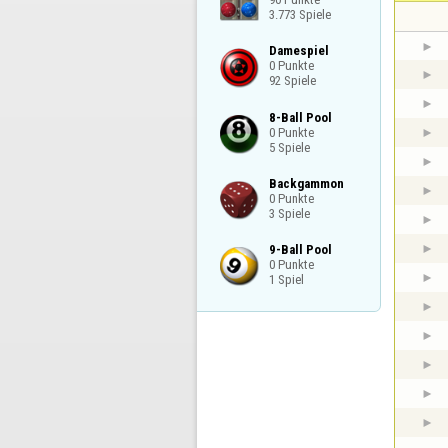
3.773 Spiele
Damespiel

0 Punkte

92 Spiele
8-Ball Pool

0 Punkte

5 Spiele
Backgammon

0 Punkte

3 Spiele
9-Ball Pool

0 Punkte

1 Spiel