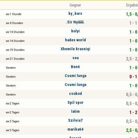
Gegner
Ergebn
by_bars
1,5 - 0
vor 1 Stunde
.Sír Nyűűű.
1 - 1
vor 6 Stunden
bolyi
1 - 0
vor 16 Stunden
hades world
1 - 0
vor 16 Stunden
Xhemile krasniqi
1 - 0
vor 19 Stunden
sea
2,5 - 2
vor 21 Stunden
Ben6
1 - 0
Gestern
Csumi lunga
0 - 1
Gestern
Csumi lunga
1 - 0
Gestern
csobod
0,5 - 0
Gestern
Spil spor
0,5 - 0
vor 2 Tagen
latim
1 - 2
vor 2 Tagen
Szilvia7
0,5 - 0
vor 3 Tagen
marika64
2,5 - 0
vor 3 Tagen