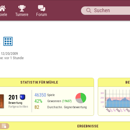




piele
Turniere
Forum
a
:
12/20/2009
ne:
vor 1 Stunde
STATISTIK FÜR MÜHLE
BE
46350
Spiele
201
42%
Gewonnen
(19607)
Bewertung
82
Fortgeschritten
Durchschn. Gegnerbewertung

ERGEBNISSE