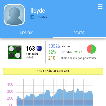
☰
lloydc
Fod-Isten
NÉVJEGY
REVERZI
50526
játszma
163
52%
győzelem
(26127)
pontszám
210
Haladó
ellenfelek átlagos pontszáma
PONTSZÁM ALAKULÁSA