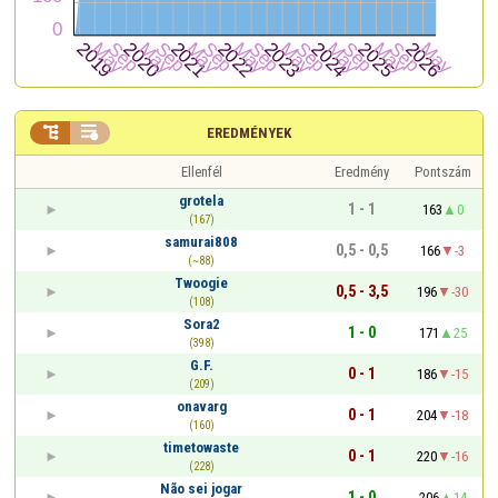


EREDMÉNYEK
Ellenfél
Eredmény
Pontszám
grotela
1 - 1
163
0
(167)
samurai808
0,5 - 0,5
166
-3
(~88)
Twoogie
0,5 - 3,5
196
-30
(108)
Sora2
1 - 0
171
25
(398)
G.F.
0 - 1
186
-15
(209)
onavarg
0 - 1
204
-18
(160)
timetowaste
0 - 1
220
-16
(228)
Não sei jogar
1 - 0
206
14