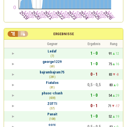


ERGEBNISSE
Gegner
Ergebnis
Rang
Ledaf
1 - 0
91
12
(7)
george1229
1 - 0
75
16
(69)
bajrambajram75
0 - 1
83
-8
(281)
Fiatalos
0,5 - 0,5
83
0
(81)
phuoc-chanh
1 - 0
54
29
(438)
ZOTTI
0 - 1
71
-17
(57)
Panait
1 - 0
52
19
(108)
ccrc
0,5 - 0,5
52
0