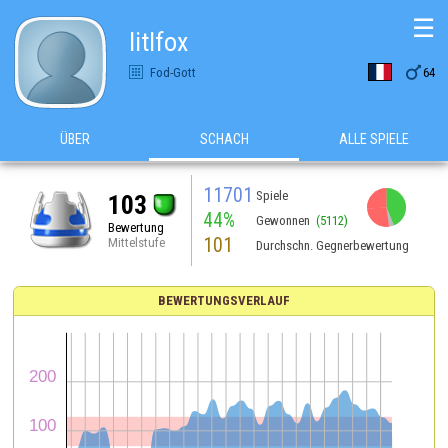
☰
litlfox

Fod-Gott
64
ÜBER
SCHACH
ALLE SPIELE
11701
Spiele
103
44%
Gewonnen
(5112)
Bewertung
101
Mittelstufe
Durchschn. Gegnerbewertung
BEWERTUNGSVERLAUF