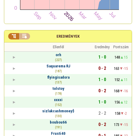


EREDMÉNYEK
Ellenfél
Eredmény
Pontszám
orh
1 - 0
148
15
(227)
Saquarema RJ
0 - 2
163
-15
(187)
flyingisadora
1 - 0
152
11
(137)
tolstoy
0 - 2
168
-16
(178)
xxxxi
1 - 0
156
12
(152)
sizlakcashmoney$
2 - 2
158
-2
(130)
boubou66
0 - 2
173
-15
(191)
Frusti40
0 - 1
185
-12