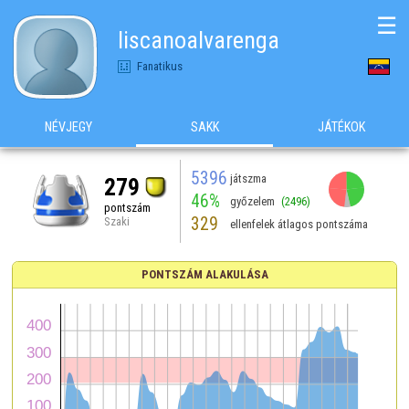
☰
liscanoalvarenga
Fanatikus
NÉVJEGY
SAKK
JÁTÉKOK
5396
játszma
279
46%
győzelem
(2496)
pontszám
329
Szaki
ellenfelek átlagos pontszáma
PONTSZÁM ALAKULÁSA