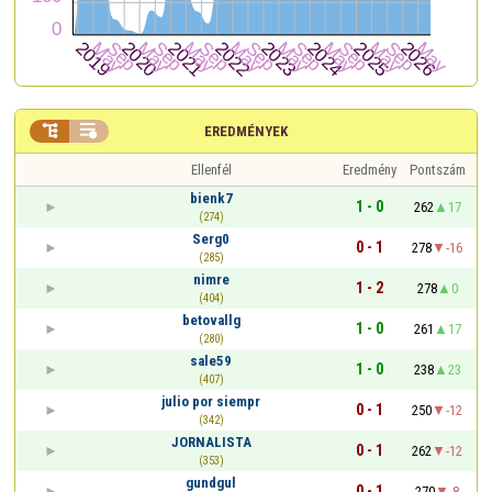


EREDMÉNYEK
Ellenfél
Eredmény
Pontszám
bienk7
1 - 0
262
17
(274)
Serg0
0 - 1
278
-16
(285)
nimre
1 - 2
278
0
(404)
betovallg
1 - 0
261
17
(280)
sale59
1 - 0
238
23
(407)
julio por siempr
0 - 1
250
-12
(342)
JORNALISTA
0 - 1
262
-12
(353)
gundgul
0 - 1
270
-8