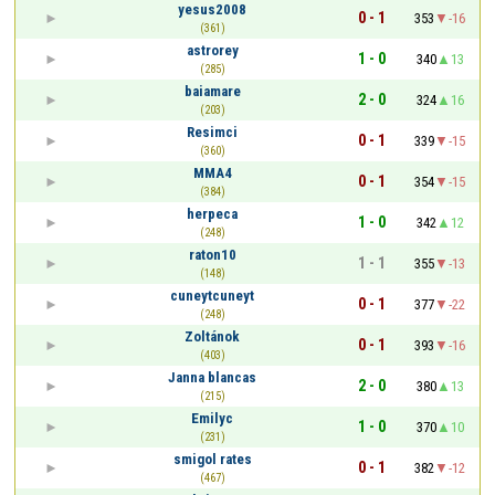
yesus2008
0 - 1
353
-16
(361)
astrorey
1 - 0
340
13
(285)
baiamare
2 - 0
324
16
(203)
Resimci
0 - 1
339
-15
(360)
MMA4
0 - 1
354
-15
(384)
herpeca
1 - 0
342
12
(248)
raton10
1 - 1
355
-13
(148)
cuneytcuneyt
0 - 1
377
-22
(248)
Zoltánok
0 - 1
393
-16
(403)
Janna blancas
2 - 0
380
13
(215)
Emilyc
1 - 0
370
10
(231)
smigol rates
0 - 1
382
-12
(467)