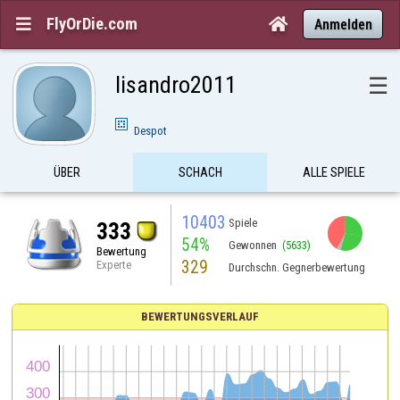
FlyOrDie.com


Anmelden
lisandro2011
☰
Despot
ÜBER
SCHACH
ALLE SPIELE
10403
Spiele
333
54%
Gewonnen
(5633)
Bewertung
329
Experte
Durchschn. Gegnerbewertung
BEWERTUNGSVERLAUF