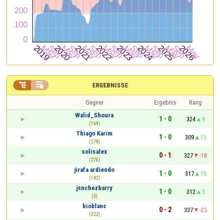


ERGEBNISSE
Gegner
Ergebnis
Rang
Walid_Shoura
1 - 0
324
9
(164)
Thiago Karim
1 - 0
309
15
(278)
solisalex
0 - 1
327
-18
(276)
jirafa ardiendo
1 - 0
317
10
(182)
jsnchezbarry
1 - 0
312
5
(0)
bioblanc
0 - 2
337
-25
(322)