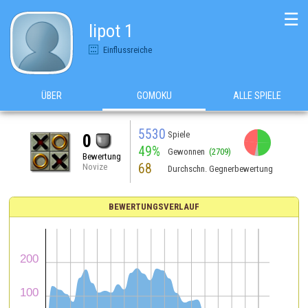
☰
lipot 1
Einflussreiche
ÜBER
GOMOKU
ALLE SPIELE
5530
Spiele
0
49%
Gewonnen
(2709)
Bewertung
68
Novize
Durchschn. Gegnerbewertung
BEWERTUNGSVERLAUF