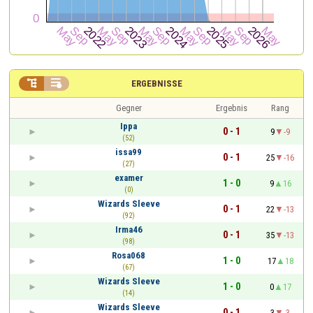


ERGEBNISSE
Gegner
Ergebnis
Rang
Ippa
0 - 1
9
-9
(52)
issa99
0 - 1
25
-16
(27)
examer
1 - 0
9
16
(0)
Wizards Sleeve
0 - 1
22
-13
(92)
Irma46
0 - 1
35
-13
(98)
Rosa068
1 - 0
17
18
(67)
Wizards Sleeve
1 - 0
0
17
(14)
Wizards Sleeve
0 - 1
3
-3