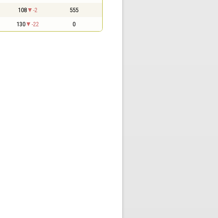
1
108
-2
555
1
130
-22
0