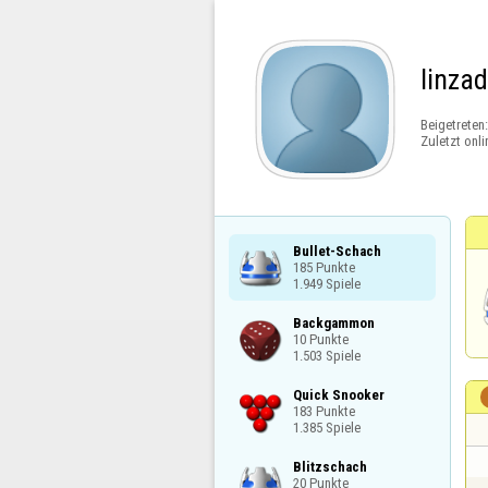
linza
Beigetreten
Zuletzt onli
Bullet-Schach

185 Punkte

1.949 Spiele
Backgammon

10 Punkte

1.503 Spiele
Quick Snooker

183 Punkte

1.385 Spiele
Blitzschach

20 Punkte
