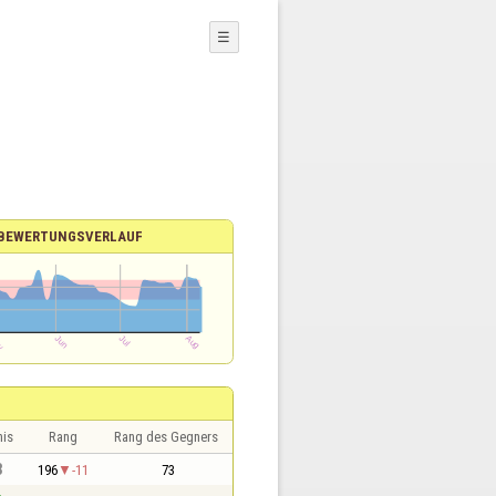
☰
BEWERTUNGSVERLAUF
nis
Rang
Rang des Gegners
3
196
-11
73