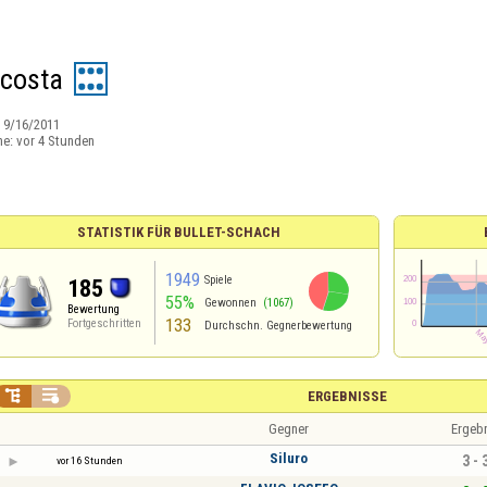
dcosta
:
9/16/2011
ne:
vor 4 Stunden
STATISTIK FÜR BULLET-SCHACH
1949
Spiele
185
55%
Gewonnen
(1067)
Bewertung
133
Fortgeschritten
Durchschn. Gegnerbewertung


ERGEBNISSE
Gegner
Ergeb
Siluro
3 - 
vor 16 Stunden