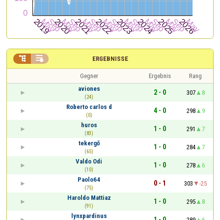


ERGEBNISSE
Gegner
Ergebnis
Rang
aviones
2 - 0
307
8
(24)
Roberto carlos d
4 - 0
298
9
(0)
huros
1 - 0
291
7
(83)
tekergő
1 - 0
284
7
(65)
Valdo Odi
1 - 0
278
6
(10)
Paolo64
0 - 1
303
-25
(75)
Haroldo Mattiaz
1 - 0
295
8
(91)
lynxpardinus
1 - 0
289
6