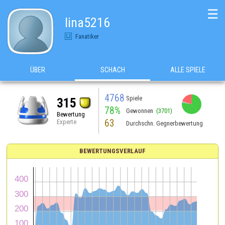
☰
lina5216
Fanatiker
ÜBER
SCHACH
ALLE SPIELE
4768
Spiele
315
78%
Gewonnen
(3701)
Bewertung
63
Experte
Durchschn. Gegnerbewertung
BEWERTUNGSVERLAUF