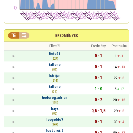


EREDMÉNYEK
Ellenfél
Eredmény
Pontszám
Beto21
0 - 1
1
-1
(227)
tallone
0 - 1
14
-13
(84)
Istrijan
0 - 1
22
-8
(214)
tallone
1 - 0
5
17
(31)
hodorog.adrian
0 - 2
20
-15
(151)
hayx
0,5 - 1,5
29
-8
(85)
leopoldo7
0 - 1
33
-4
(369)
fouduroi.2
0 - 1
50
-17