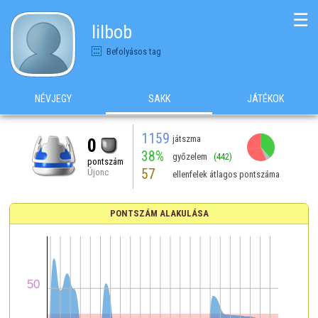
☰
lilbob
Befolyásos tag
NÉVJEGY
SAKK
JÁTÉKOK
1159
játszma
0
38%
győzelem
(442)
pontszám
57
Újonc
ellenfelek átlagos pontszáma
PONTSZÁM ALAKULÁSA