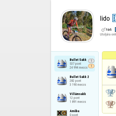
lido

Férfi
Utoljára onl
Bullet Sakk

1
537 pont

1
24 994 meccs
Bullet Sakk 2

282 pont

3 190 meccs
Villámsakk

12 pont

1 891 meccs
Amőba

0 pont
