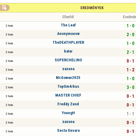

EREDMÉNYEK
Ellenfél
Eredmén
The Leaf
1 - 0
2 hete
Anonymousw
2 - 0
2 hete
TheDEATHPLAYER
1 - 0
2 hete
katar
2 - 1
2 hete
SUPERCHELINO
0 - 1
2 hete
zazuna
1 - 2
2 hete
McGowan2025
1 - 0
2 hete
TopGm4rkus
3 - 0
2 hete
MASTER CHIEF
0 - 1
2 hete
Freddy Zend
0 - 1
2 hete
YoungH
1 - 1
2 hete
zazuna
0 - 1
2 hete
Secta Gesara
0 - 1
2 hete