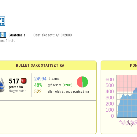
Guatemala
Csatlakozott:
4/13/2008
ine:
1 hete
BULLET SAKK STATISZTIKA
PON
24994
játszma
517
48%
győzelem
(12108)
pontszám
522
Nagymester
ellenfelek átlagos pontszáma