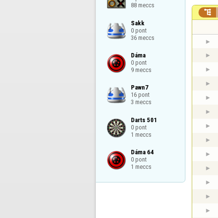
88 meccs

Sakk

0 pont

36 meccs
Dáma

0 pont

9 meccs
Pawn7

16 pont

3 meccs
Darts 501

0 pont

1 meccs
Dáma 64

0 pont

1 meccs