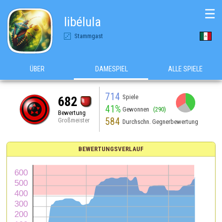
☰
libélula
Stammgast
ÜBER
DAMESPIEL
ALLE SPIELE
714
Spiele
682
41%
Gewonnen
(290)
Bewertung
584
Großmeister
Durchschn. Gegnerbewertung
BEWERTUNGSVERLAUF