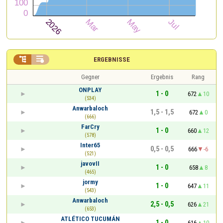


ERGEBNISSE
Gegner
Ergebnis
Rang
ONPLAY
1 - 0
672
10
(534)
Anwarbaloch
1,5 - 1,5
672
0
(666)
FarCry
1 - 0
660
12
(578)
Inter65
0,5 - 0,5
666
-6
(521)
javovII
1 - 0
658
8
(465)
jormy
1 - 0
647
11
(543)
Anwarbaloch
2,5 - 0,5
626
21
(653)
ATLÉTICO TUCUMÁN
1 - 0
616
10