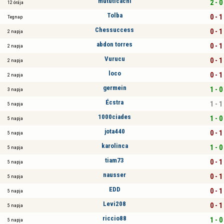
mututicachi
2 - 0
12 órája
Tolba
0 - 1
Tegnap
Chessuccess
0 - 1
2 napja
abdon torres
0 - 1
2 napja
Vurucu
0 - 1
2 napja
loco
0 - 1
2 napja
germein
1 - 0
3 napja
Écstra
1 - 1
5 napja
1000ciades
1 - 0
5 napja
jota440
0 - 1
5 napja
karolinca
1 - 0
5 napja
tiam73
0 - 1
5 napja
nausser
0 - 1
5 napja
EDD
0 - 1
5 napja
Levi208
0 - 1
5 napja
riccio88
1 - 0
5 napja