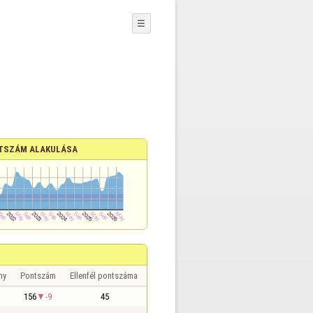
☰
TSZÁM ALAKULÁSA
ny
Pontszám
Ellenfél pontszáma
156
-9
45