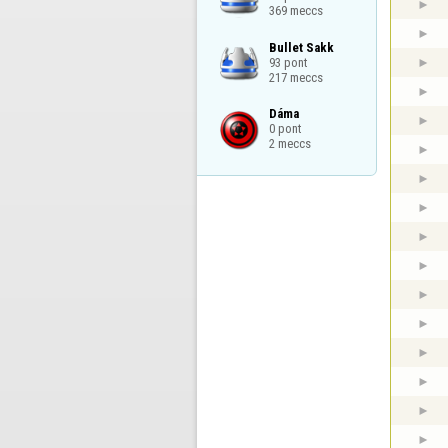
369 meccs
Bullet Sakk

93 pont

217 meccs
Dáma

0 pont

2 meccs