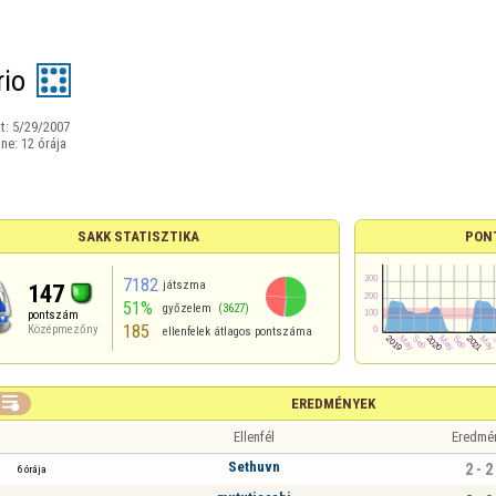
rio
t:
5/29/2007
ine:
12 órája
SAKK STATISZTIKA
PON
7182
játszma
147
51%
győzelem
(3627)
pontszám
185
Középmezőny
ellenfelek átlagos pontszáma

EREDMÉNYEK
Ellenfél
Eredmé
Sethuvn
2 - 2
6 órája