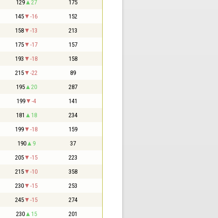
129
27
175
145
-16
152
158
-13
213
175
-17
157
193
-18
158
215
-22
89
195
20
287
199
-4
141
181
18
234
199
-18
159
190
9
37
205
-15
223
215
-10
358
230
-15
253
245
-15
274
230
15
201