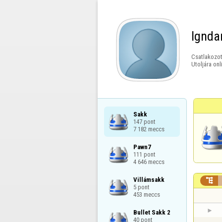
lgnda
Csatlakozot
Utoljára onl
Sakk

147 pont

7 182 meccs
Pawn7

111 pont

4 646 meccs
Villámsakk


5 pont

453 meccs
Bullet Sakk 2

40 pont
