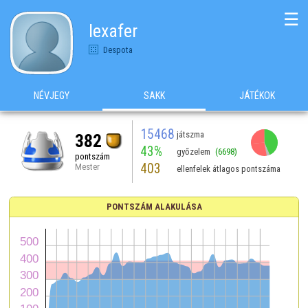
☰
lexafer
Despota
NÉVJEGY
SAKK
JÁTÉKOK
15468
játszma
382
43%
győzelem
(6698)
pontszám
403
Mester
ellenfelek átlagos pontszáma
PONTSZÁM ALAKULÁSA