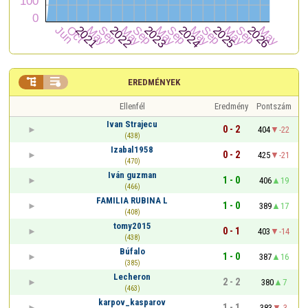


EREDMÉNYEK
Ellenfél
Eredmény
Pontszám
Ivan Strajecu
0 - 2
404
-22
(438)
Izabal1958
0 - 2
425
-21
(470)
Iván guzman
1 - 0
406
19
(466)
FAMILIA RUBINA L
1 - 0
389
17
(408)
tomy2015
0 - 1
403
-14
(438)
Búfalo
1 - 0
387
16
(385)
Lecheron
2 - 2
380
7
(463)
karpov_kasparov
1 - 1
383
-3