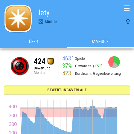
☰
lety

Süchtler
ÜBER
DAMESPIEL
4631
Spiele
424
37%
Gewonnen
(1728)
Bewertung
423
Meister
Durchschn. Gegnerbewertung
BEWERTUNGSVERLAUF