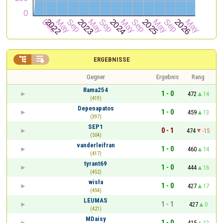


ERGEBNISSE
Gegner
Ergebnis
Rang
Rama254
1 - 0
472
14
(419)
Depenapatos
1 - 0
459
13
(397)
SEP1
0 - 1
474
-15
(504)
vanderleifran
1 - 0
460
14
(417)
tyrant69
1 - 0
444
16
(452)
wisła
1 - 0
427
17
(454)
LEUMAS
1 - 1
427
0
(421)
MDaisy
1 - 0
415
12