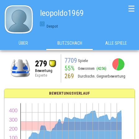
☰
leopoldo1969
Despot
ÜBER
BLITZSCHACH
ALLE SPIELE
7709
Spiele
279
55%
Gewonnen
(4256)
Bewertung
269
Experte
Durchschn. Gegnerbewertung
BEWERTUNGSVERLAUF