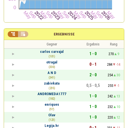


ERGEBNISSE
Gegner
Ergebnis
Rang
carlos carvajal
1 - 0
270
9
(101)
otragal
0 - 1
284
-14
(330)
A N D
2 - 0
254
30
(341)
zabivkata
0,5 - 0,5
255
-1
(235)
ANDROMEDA1777
1 - 0
242
13
(182)
enriques
1 - 0
232
10
(97)
Olav
1 - 0
220
12
(123)
Legija.hr
0 - 1
231
-11