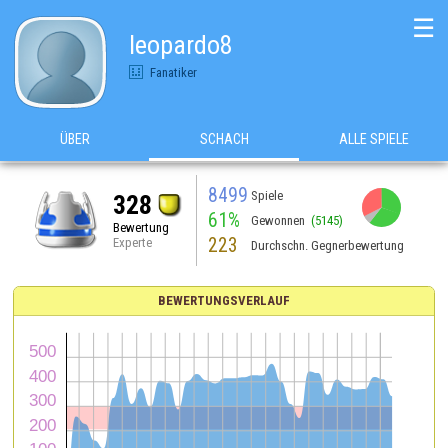
☰
leopardo8
Fanatiker
ÜBER
SCHACH
ALLE SPIELE
8499
Spiele
328
61%
Gewonnen
(5145)
Bewertung
223
Experte
Durchschn. Gegnerbewertung
BEWERTUNGSVERLAUF