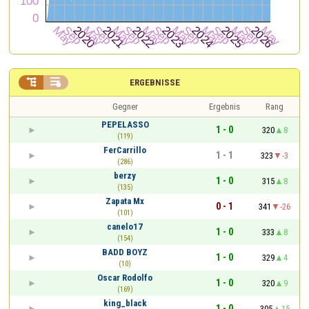


ERGEBNISSE
Gegner
Ergebnis
Rang
PEPELASSO
1 - 0
320
8
(119)
FerCarrillo
1 - 1
323
-3
(286)
berzy
1 - 0
315
8
(135)
Zapata Mx
0 - 1
341
-26
(101)
canelo17
1 - 0
333
8
(154)
BADD BOYZ
1 - 0
329
4
(10)
Oscar Rodolfo
1 - 0
320
9
(169)
king_black
1 - 0
305
15