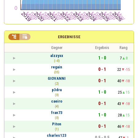


ERGEBNISSE
Gegner
Ergebnis
Rang
alzzyxx
1 - 0
7
8
(~0)
regain
0 - 1
22
-15
(35)
GIOVANNI
0 - 1
40
-18
(2)
p3dru
1 - 0
25
15
(0)
caeiro
0 - 1
43
-18
(4)
fran73
1 - 0
28
15
(0)
Piton
0 - 1
46
-18
(1)
charles123
0,5 - 0,5
47
-1