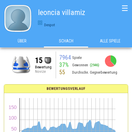
☰
leoncia villamiz
Despot
ÜBER
SCHACH
ALLE SPIELE
7964
Spiele
15
37%
Gewonnen
(2946)
Bewertung
55
Novize
Durchschn. Gegnerbewertung
BEWERTUNGSVERLAUF