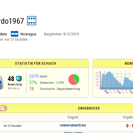
rdo1967
Mann
Nicaragua
Beigetreten:
8/12/2019
ne:
vor 12 Stunden
STATISTIK FÜR SCHACH
BEW
2979
Spiele
48
37%
Gewonnen
(1090)
Bewertung
74
Amateur
Durchschn. Gegnerbewertung

ERGEBNISSE
Gegner
Ergeb
romeromartires
0 - 
vor 12 Stunden