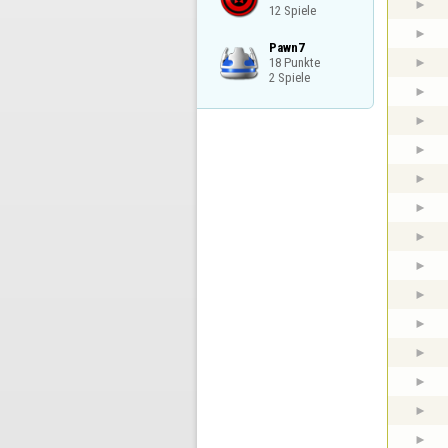
12 Spiele
Pawn7

18 Punkte

2 Spiele