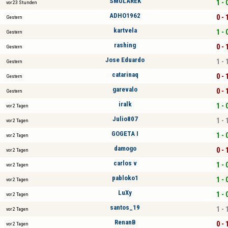
SMULAREK
1 - 
vor 23 Stunden
ADHO1962
0 - 
Gestern
kartvela
1 - 
Gestern
rashing
0 - 
Gestern
Jose Eduardo
1 - 
Gestern
catarinaq
0 - 
Gestern
garevalo
0 - 
Gestern
iralk
1 - 
vor 2 Tagen
Julio807
1 - 
vor 2 Tagen
GOGETA I
1 - 
vor 2 Tagen
damogo
0 - 
vor 2 Tagen
carlos v
1 - 
vor 2 Tagen
pabloko1
1 - 
vor 2 Tagen
LuXy
1 - 
vor 2 Tagen
santos_19
1 - 
vor 2 Tagen
RenanB
0 - 
vor 2 Tagen