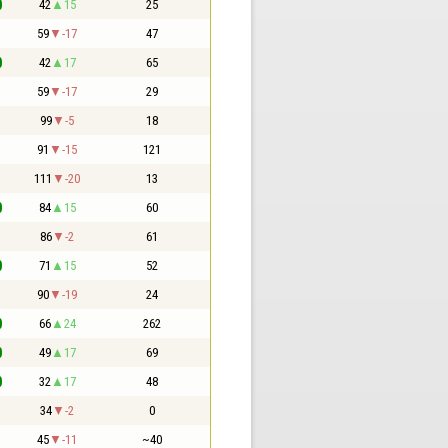
0
42
15
25
1
59
-17
47
0
42
17
65
1
59
-17
29
1
99
-5
18
1
91
-15
121
1
111
-20
13
0
84
15
60
1
86
-2
61
0
71
15
52
1
90
-19
24
0
66
24
262
0
49
17
69
0
32
17
48
1
34
-2
0
1
45
-11
~40