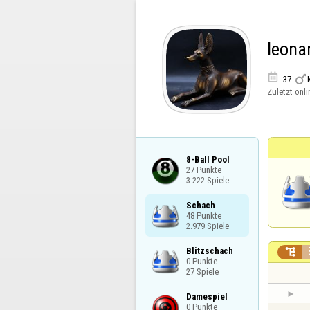
leona


37
Zuletzt onli
8-Ball Pool

27 Punkte

3.222 Spiele
Schach

48 Punkte

2.979 Spiele
Blitzschach


0 Punkte

27 Spiele
Damespiel

0 Punkte
