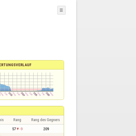
☰
ERTUNGSVERLAUF
nis
Rang
Rang des Gegners
1
57
-9
209