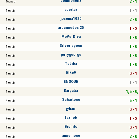
doublehelix
2 - 1
Tegnap
abertur
1 - 1
2 napja
josema1020
2 - 0
2 napja
arquimedes 25
1 - 2
2 napja
MoVerDiva
1 - 0
2 napja
Silver spoon
1 - 0
2 napja
jerrygeorge
1 - 0
2 napja
Tubiba
1 - 0
2 napja
Elke9
0 - 1
2 napja
ENOQUE
1 - 1
2 napja
Kárpátia
1,5 - 0,
2 napja
Suhartono
5 - 1
4 napja
jyhair
0 - 1
6 napja
fazhob
1 - 2
6 napja
Bichito
0 - 1
7 napja
annemone
2 - 0
7 napja