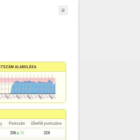
☰
TSZÁM ALAKULÁSA
y
Pontszám
Ellenfél pontszáma
236
15
224