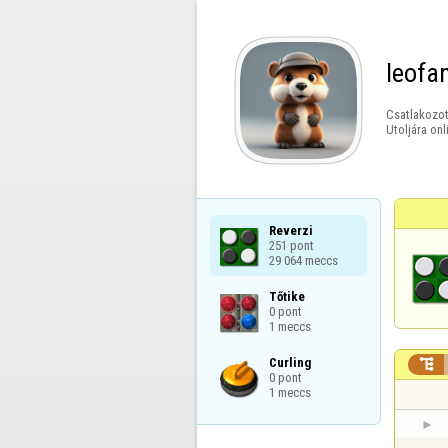
leofa
Csatlakozot
Utoljára onl
Reverzi

251 pont

29 064 meccs
Tőtike

0 pont

1 meccs
Curling


0 pont

1 meccs