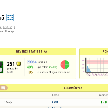
n5
t:
5/27/2015
ine:
12 órája
REVERZI STATISZTIKA
PON
29064
játszma
251
48%
győzelem
(14000)
pontszám
185
Szaki
ellenfelek átlagos pontszáma

EREDMÉNYEK
Ellenfél
Eredmén
doss
1 - 0
12 órája