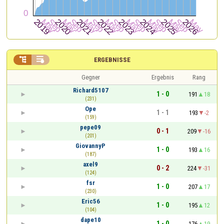


ERGEBNISSE
Gegner
Ergebnis
Rang
Richard5107
1 - 0
191
18
(231)
Ope
1 - 1
193
-2
(159)
pepe09
0 - 1
209
-16
(201)
GiovannyP
1 - 0
193
16
(187)
axel9
0 - 2
224
-31
(124)
fsr
1 - 0
207
17
(230)
Eric56
1 - 0
195
12
(104)
dape10
1 - 0
176
19