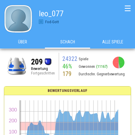
☰
leo_077
Fod-Gott
ÜBER
SCHACH
ALLE SPIELE
24322
Spiele
209
46%
Gewonnen
(11167)
Bewertung
179
Fortgeschritten
Durchschn. Gegnerbewertung
BEWERTUNGSVERLAUF