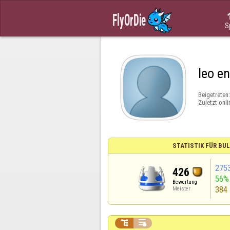
S
leo e
Beigetreten
Zuletzt onli
STATISTIK FÜR BU
275
426
56%
Bewertung
384
Meister

