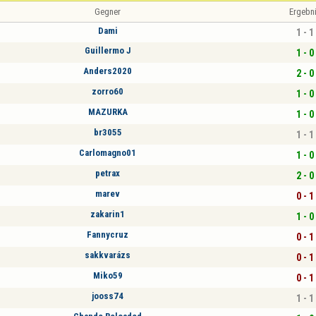
Gegner
Ergebn
Dami
1 - 1
Guillermo J
1 - 0
Anders2020
2 - 0
zorro60
1 - 0
MAZURKA
1 - 0
br3055
1 - 1
Carlomagno01
1 - 0
petrax
2 - 0
marev
0 - 1
zakarin1
1 - 0
Fannycruz
0 - 1
sakkvarázs
0 - 1
Miko59
0 - 1
jooss74
1 - 1