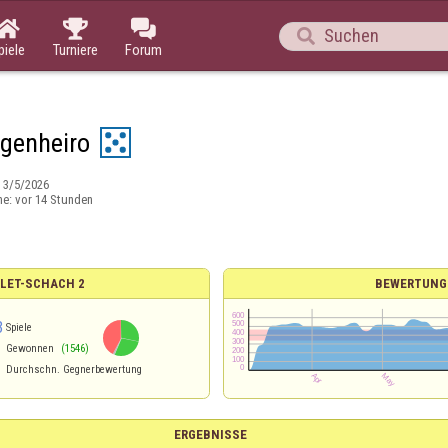




piele
Turniere
Forum
ngenheiro
:
3/5/2026
ne:
vor 14 Stunden
LLET-SCHACH 2
BEWERTUNG
3
Spiele
Gewonnen
(1546)
Durchschn. Gegnerbewertung
ERGEBNISSE