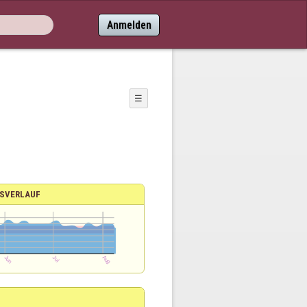
Anmelden
☰
SVERLAUF