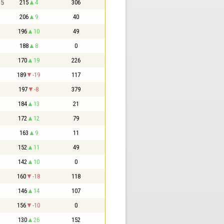
,5
215
4
306
206
9
40
196
10
49
188
8
0
170
19
226
189
-19
117
197
-8
379
184
13
21
172
12
79
163
9
11
152
11
49
142
10
0
160
-18
118
146
14
107
156
-10
0
130
26
152