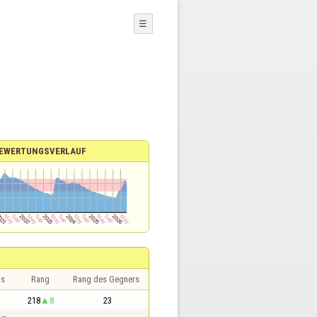
☰
EWERTUNGSVERLAUF
is
Rang
Rang des Gegners
218
8
23