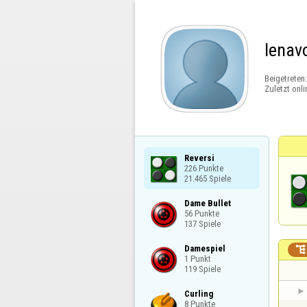
lenav
Beigetreten
Zuletzt onli
Reversi

226 Punkte

21.465 Spiele
Dame Bullet

56 Punkte

137 Spiele
Damespiel


1 Punkt

119 Spiele
Curling

8 Punkte
