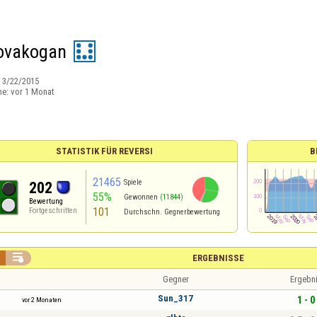
ovakogan
:
3/22/2015
ne:
vor 1 Monat
STATISTIK FÜR REVERSI
B
21465
Spiele
202
55%
Gewonnen
(11844)
Bewertung
101
Fortgeschritten
Durchschn. Gegnerbewertung

ERGEBNISSE
Gegner
Ergebn
Sun_317
1 - 0
vor 2 Monaten