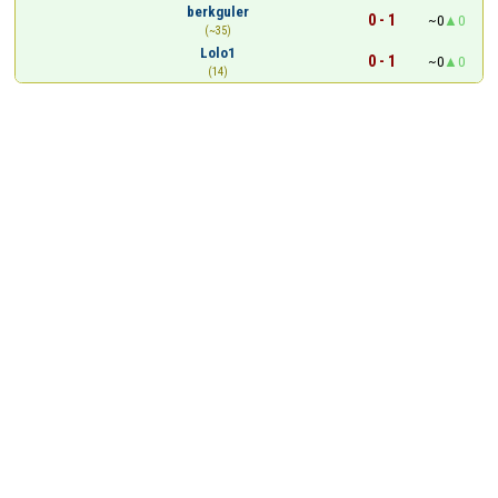
berkguler
0 - 1
~0
0
(~35)
Lolo1
0 - 1
~0
0
(14)