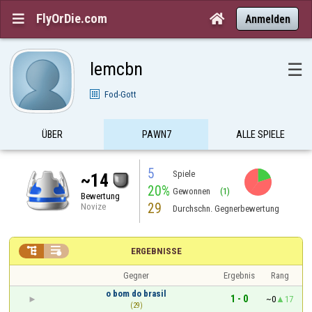
FlyOrDie.com


Anmelden
lemcbn
☰
Fod-Gott
ÜBER
PAWN7
ALLE SPIELE
5
Spiele
~14
20%
Gewonnen
(1)
Bewertung
29
Novize
Durchschn. Gegnerbewertung


ERGEBNISSE
Gegner
Ergebnis
Rang
o bom do brasil
1 - 0
~0
17
(29)