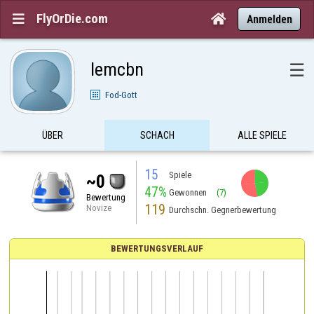
FlyOrDie.com


Anmelden
lemcbn
☰
Fod-Gott
ÜBER
SCHACH
ALLE SPIELE
15
Spiele
~0
47%
Gewonnen
(7)
Bewertung
119
Novize
Durchschn. Gegnerbewertung
BEWERTUNGSVERLAUF