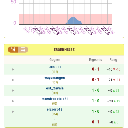


ERGEBNISSE
Gegner
Ergebnis
Rang
JOSE O
0 - 1
~10
-10
(112)
waysmangen
0 - 1
~21
-11
(137)
est_zavala
1 - 0
~0
21
(108)
maestrodetaichi
1 - 0
~23
19
(86)
elzorro12
1 - 0
~0
23
(154)
-
0 - 1
~0
0
(83)