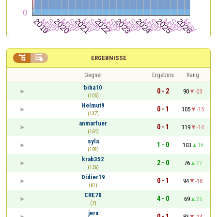


ERGEBNISSE
Gegner
Ergebnis
Rang
biba10
0 - 2
90
-23
(105)
Helmut9
0 - 1
105
-15
(137)
anmarfuer
0 - 1
119
-14
(164)
syla
1 - 0
103
16
(109)
krab352
2 - 0
76
27
(126)
Didier19
0 - 1
94
-18
(61)
CRE70
4 - 0
69
25
(7)
jera
0 - 1
83
-14