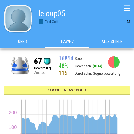
☰
leloup05
Fod-Gott
73
ÜBER
PAWN7
ALLE SPIELE
16854
Spiele
67
48%
Gewonnen
(8114)
Bewertung
115
Amateur
Durchschn. Gegnerbewertung
BEWERTUNGSVERLAUF