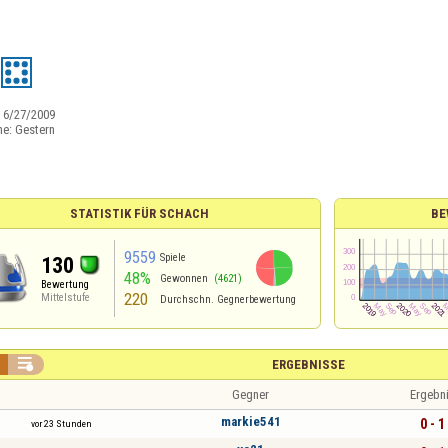
:
6/27/2009
ne:
Gestern
STATISTIK FÜR SCHACH
BE
9559
Spiele
130
48%
Gewonnen
(4621)
Bewertung
220
Mittelstufe
Durchschn. Gegnerbewertung

ERGEBNISSE
Gegner
Ergebn
markie541
0 - 1
vor 23 Stunden