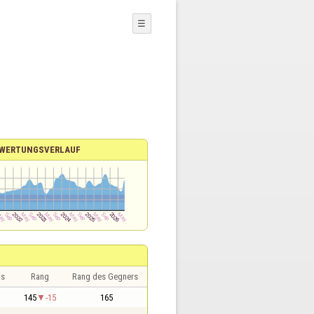
☰
WERTUNGSVERLAUF
is
Rang
Rang des Gegners
145
-15
165