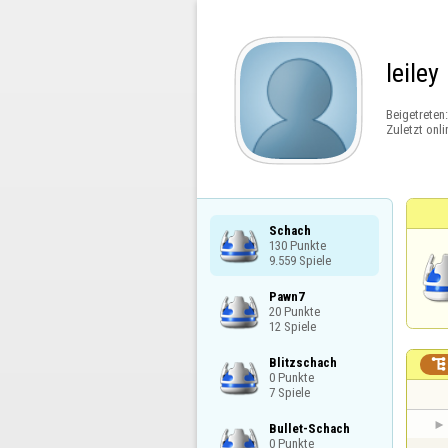
leiley
Beigetreten
Zuletzt onli
Schach

130 Punkte

9.559 Spiele
Pawn7

20 Punkte

12 Spiele
Blitzschach


0 Punkte

7 Spiele
Bullet-Schach

0 Punkte
