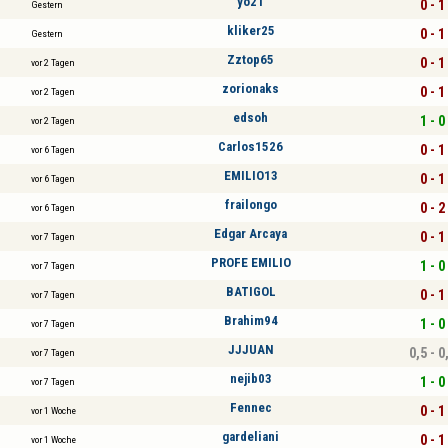
yo21
0 - 1
Gestern
kliker25
0 - 1
Gestern
Zztop65
0 - 1
vor 2 Tagen
zorionaks
0 - 1
vor 2 Tagen
edsoh
1 - 0
vor 2 Tagen
Carlos1526
0 - 1
vor 6 Tagen
EMILIO13
0 - 1
vor 6 Tagen
frailongo
0 - 2
vor 6 Tagen
Edgar Arcaya
0 - 1
vor 7 Tagen
PROFE EMILIO
1 - 0
vor 7 Tagen
BATIGOL
0 - 1
vor 7 Tagen
Brahim94
1 - 0
vor 7 Tagen
JJJUAN
0,5 - 0
vor 7 Tagen
nejib03
1 - 0
vor 7 Tagen
Fennec
0 - 1
vor 1 Woche
gardeliani
0 - 1
vor 1 Woche