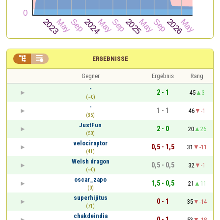


ERGEBNISSE
Gegner
Ergebnis
Rang
-
2 - 1
45
3
(~0)
-
1 - 1
46
-1
(35)
JustFun
2 - 0
20
26
(50)
velociraptor
0,5 - 1,5
31
-11
(41)
Welsh dragon
0,5 - 0,5
32
-1
(~0)
oscar_zapo
1,5 - 0,5
21
11
(0)
superhijitus
0 - 1
35
-14
(71)
chakdeindia
0 - 1
53
-18