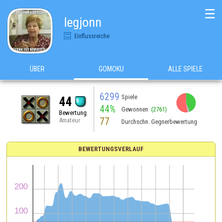
☰
legjonn
Einflussreiche
ÜBER
GOMOKU
ALLE SPIELE
6299
Spiele
44
44%
Gewonnen
(2761)
Bewertung
77
Amateur
Durchschn. Gegnerbewertung
BEWERTUNGSVERLAUF