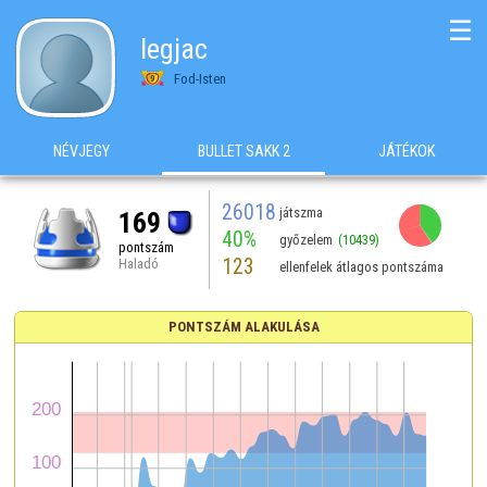
☰
legjac
Fod-Isten
NÉVJEGY
BULLET SAKK 2
JÁTÉKOK
26018
játszma
169
40%
győzelem
(10439)
pontszám
123
Haladó
ellenfelek átlagos pontszáma
PONTSZÁM ALAKULÁSA