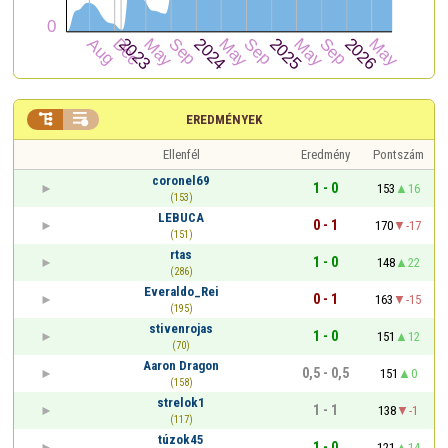


EREDMÉNYEK
Ellenfél
Eredmény
Pontszám
coronel69
1 - 0
153
16
(153)
LEBUCA
0 - 1
170
-17
(151)
rtas
1 - 0
148
22
(286)
Everaldo_Rei
0 - 1
163
-15
(195)
stivenrojas
1 - 0
151
12
(70)
Aaron Dragon
0,5 - 0,5
151
0
(158)
strelok1
1 - 1
138
-1
(117)
túzok45
1 - 0
121
14