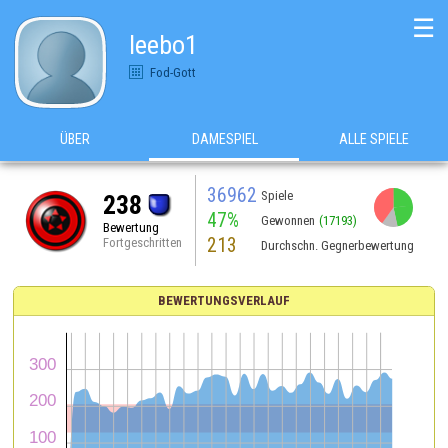
☰
leebo1
Fod-Gott
ÜBER
DAMESPIEL
ALLE SPIELE
36962
Spiele
238
47%
Gewonnen
(17193)
Bewertung
213
Fortgeschritten
Durchschn. Gegnerbewertung
BEWERTUNGSVERLAUF