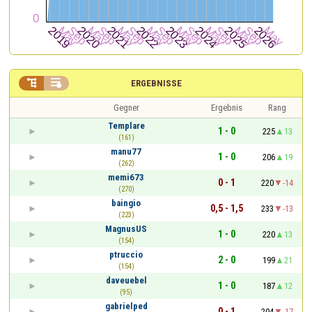


ERGEBNISSE
Gegner
Ergebnis
Rang
Templare
1 - 0
225
13
(161)
manu77
1 - 0
206
19
(262)
memi673
0 - 1
220
-14
(270)
baingio
0,5 - 1,5
233
-13
(223)
MagnusUS
1 - 0
220
13
(154)
ptruccio
2 - 0
199
21
(154)
daveuebel
1 - 0
187
12
(95)
gabrielped
0 - 1
204
-17