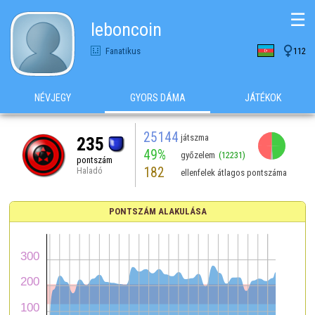
☰
leboncoin

Fanatikus
112
NÉVJEGY
GYORS DÁMA
JÁTÉKOK
25144
játszma
235
49%
győzelem
(12231)
pontszám
182
Haladó
ellenfelek átlagos pontszáma
PONTSZÁM ALAKULÁSA