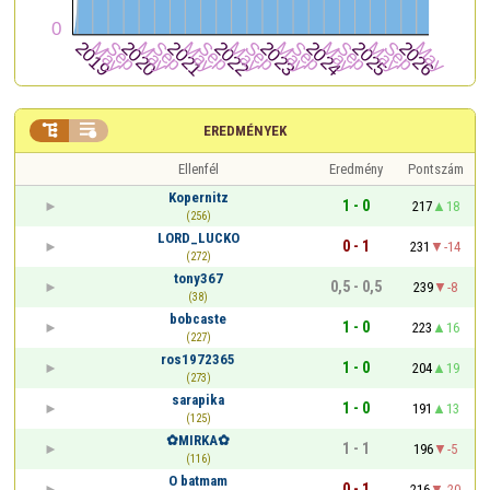


EREDMÉNYEK
Ellenfél
Eredmény
Pontszám
Kopernitz
1 - 0
217
18
(256)
LORD_LUCKO
0 - 1
231
-14
(272)
tony367
0,5 - 0,5
239
-8
(38)
bobcaste
1 - 0
223
16
(227)
ros1972365
1 - 0
204
19
(273)
sarapika
1 - 0
191
13
(125)
✿MIRKA✿
1 - 1
196
-5
(116)
O batmam
0 - 1
216
-20