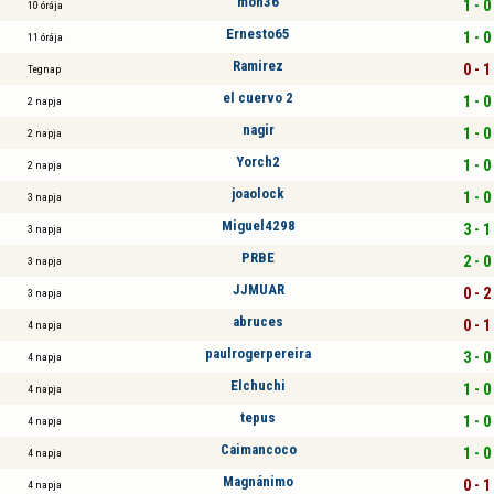
moh36
1 - 0
10 órája
Ernesto65
1 - 0
11 órája
Ramirez
0 - 1
Tegnap
el cuervo 2
1 - 0
2 napja
nagir
1 - 0
2 napja
Yorch2
1 - 0
2 napja
joaolock
1 - 0
3 napja
Miguel4298
3 - 1
3 napja
PRBE
2 - 0
3 napja
JJMUAR
0 - 2
3 napja
abruces
0 - 1
4 napja
paulrogerpereira
3 - 0
4 napja
Elchuchi
1 - 0
4 napja
tepus
1 - 0
4 napja
Caimancoco
1 - 0
4 napja
Magnánimo
0 - 1
4 napja