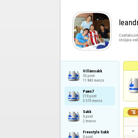
leand
Csatlakozot
Utoljára onl
Villámsakk

55 pont

11 843 meccs
Pawn7

219 pont

3 375 meccs
Sakk


0 pont

2 meccs
Freestyle Sakk

0 pont
