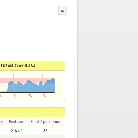
☰
TSZÁM ALAKULÁSA
ny
Pontszám
Ellenfél pontszáma
216
3
321