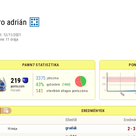
ro adrián
t:
12/11/2021
ine:
11 órája
PAWN7 STATISZTIKA
PON
3375
játszma
219
43%
győzelem
(1460)
pontszám
141
Haladó
ellenfelek átlagos pontszáma

EREDMÉNYEK
Ellenfél
Eredmé
gradak
2 - 3
10 órája