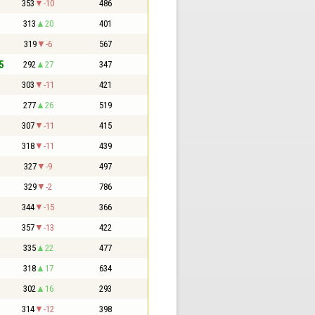
353
-10
486
313
20
401
319
-6
567
5
292
27
347
303
-11
421
277
26
519
307
-11
415
318
-11
439
327
-9
497
329
-2
786
344
-15
366
357
-13
422
335
22
477
318
17
634
302
16
293
314
-12
398