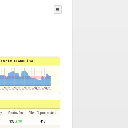
☰
TSZÁM ALAKULÁSA
y
Pontszám
Ellenfél pontszáma
333
30
417