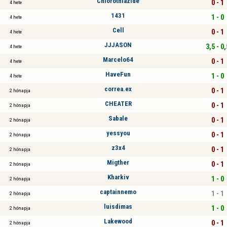
Chlorothiazide
0 - 1
4 hete
1431
1 - 0
4 hete
Cell
0 - 1
4 hete
JJJASON
3,5 - 0,
4 hete
Marcelo64
0 - 1
4 hete
HaveFun
1 - 0
4 hete
correa.ex
0 - 1
2 hónapja
CHEATER
0 - 1
2 hónapja
Sabale
0 - 1
2 hónapja
yessyou
0 - 1
2 hónapja
z3x4
0 - 1
2 hónapja
Migther
0 - 1
2 hónapja
Kharkiv
1 - 0
2 hónapja
captainnemo
1 - 1
2 hónapja
luisdimas
1 - 0
2 hónapja
Lakewood
0 - 1
2 hónapja