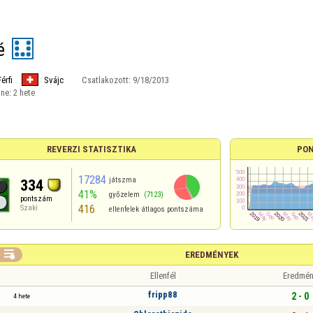
é
Férfi
Svájc
Csatlakozott:
9/18/2013
ine:
2 hete
REVERZI STATISZTIKA
PON
17284
játszma
334
41%
győzelem
(7123)
pontszám
416
Szaki
ellenfelek átlagos pontszáma

EREDMÉNYEK
Ellenfél
Eredmén
fripp88
2 - 0
4 hete