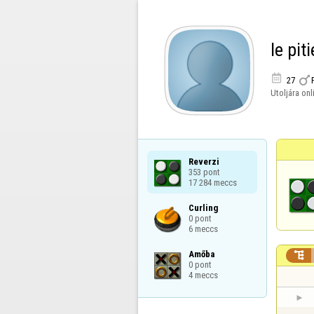
le piti


27
Utoljára onl
Reverzi

353 pont

17 284 meccs
Curling

0 pont

6 meccs
Amőba


0 pont

4 meccs