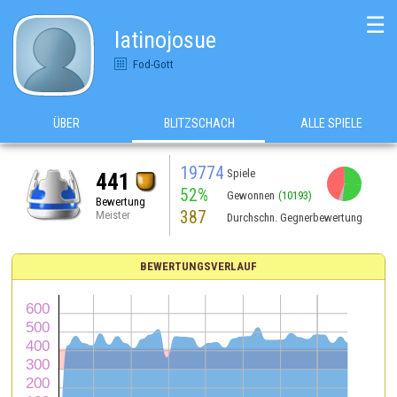
☰
latinojosue
Fod-Gott
ÜBER
BLITZSCHACH
ALLE SPIELE
19774
Spiele
441
52%
Gewonnen
(10193)
Bewertung
387
Meister
Durchschn. Gegnerbewertung
BEWERTUNGSVERLAUF