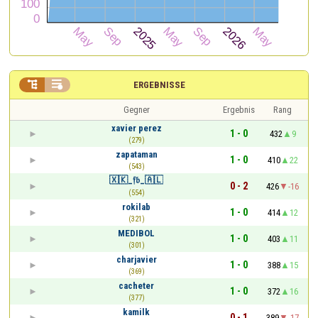


ERGEBNISSE
Gegner
Ergebnis
Rang
xavier perez
1 - 0
432
9
(279)
zapataman
1 - 0
410
22
(543)
🇽🇰_𝔣𝔟_🇦🇱
0 - 2
426
-16
(554)
rokilab
1 - 0
414
12
(321)
MEDIBOL
1 - 0
403
11
(301)
charjavier
1 - 0
388
15
(369)
cacheter
1 - 0
372
16
(377)
kamilk
0 - 1
389
-17