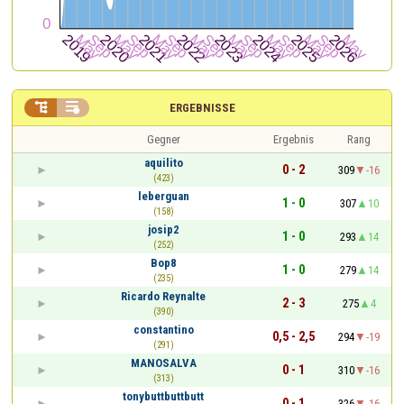


ERGEBNISSE
Gegner
Ergebnis
Rang
aquilito
0 - 2
309
-16
(423)
leberguan
1 - 0
307
10
(158)
josip2
1 - 0
293
14
(252)
Bop8
1 - 0
279
14
(235)
Ricardo Reynalte
2 - 3
275
4
(390)
constantino
0,5 - 2,5
294
-19
(291)
MANOSALVA
0 - 1
310
-16
(313)
tonybuttbuttbutt
0 - 1
326
-16