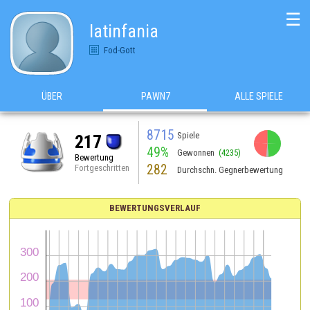
☰
latinfania
Fod-Gott
ÜBER
PAWN7
ALLE SPIELE
8715
Spiele
217
49%
Gewonnen
(4235)
Bewertung
282
Fortgeschritten
Durchschn. Gegnerbewertung
BEWERTUNGSVERLAUF