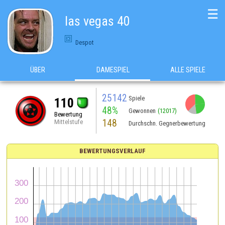
☰
las vegas 40
Despot
ÜBER
DAMESPIEL
ALLE SPIELE
25142
Spiele
110
48%
Gewonnen
(12017)
Bewertung
148
Mittelstufe
Durchschn. Gegnerbewertung
BEWERTUNGSVERLAUF