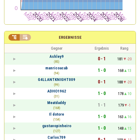


ERGEBNISSE
Gegner
Ergebnis
Rang
Ashley9
0 - 1
181
-20
(85)
manricoacab
1 - 0
168
13
(94)
G4LLANTKNIGHT009
0 - 1
188
-20
(99)
ADHO1962
1 - 0
178
10
(31)
Meatdaddy
1 - 1
179
-1
(168)
Il dotore
1 - 0
163
16
(154)
gustavopinheiro
1 - 0
148
15
(127)
Carlos709
0 - 1
159
-11