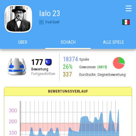
☰
lalo 23
Fod-Gott
ÜBER
SCHACH
ALLE SPIELE
18374
Spiele
177
26%
Gewonnen
(4819)
Bewertung
337
Fortgeschritten
Durchschn. Gegnerbewertung
BEWERTUNGSVERLAUF