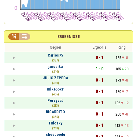


ERGEBNISSE
Gegner
Ergebnis
Rang
Carlos75
0 - 1
185
-8
(387)
jancsika
1 - 0
165
20
(244)
JULIO ZEPEDA
0 - 1
173
-8
(360)
mike55cr
0 - 1
180
-7
(406)
PerzyvaL
0 - 1
192
-12
(283)
RICARDITO
0 - 1
200
-8
(385)
Tulosky
0 - 1
213
-13
(268)
sheeboodu
0 - 1
226
-13