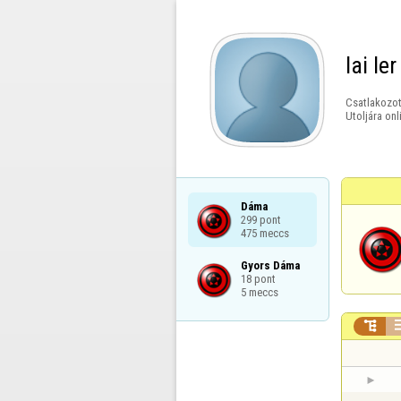
lai ler
Csatlakozot
Utoljára onl
Dáma

299 pont

475 meccs
Gyors Dáma

18 pont

5 meccs
