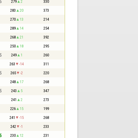
5
279
2
330
283
20
373
270
13
214
289
14
254
268
21
392
250
18
295
5
249
1
260
263
-14
311
5
265
-2
220
248
17
268
5
243
5
347
241
2
273
226
15
199
241
-15
268
242
-1
233
5
230
12
231