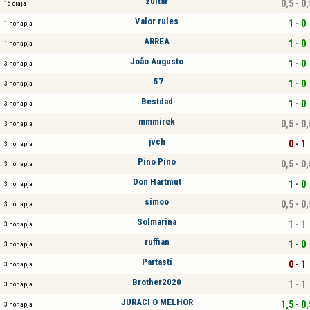
zultar
0,5 - 0,
15 órája
Valor rules
1 - 0
1 hónapja
ARREA
1 - 0
1 hónapja
João Augusto
1 - 0
3 hónapja
.57
1 - 0
3 hónapja
Bestdad
1 - 0
3 hónapja
mmmirek
0,5 - 0,
3 hónapja
jvch
0 - 1
3 hónapja
Pino Pino
0,5 - 0,
3 hónapja
Don Hartmut
1 - 0
3 hónapja
simoo
0,5 - 0,
3 hónapja
Solmarina
1 - 1
3 hónapja
ruffian
1 - 0
3 hónapja
Partasti
0 - 1
3 hónapja
Brother2020
1 - 1
3 hónapja
JURACI O MELHOR
1,5 - 0,
3 hónapja