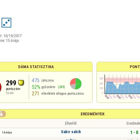
t:
10/19/2017
ine:
15 órája
DÁMA STATISZTIKA
PONT
475
játszma
299
52%
győzelem
(249)
pontszám
271
Szaki
ellenfelek átlagos pontszáma

EREDMÉNYEK
Ellenfél
Eredmén
Sabir sahib
1 - 0
14 órája