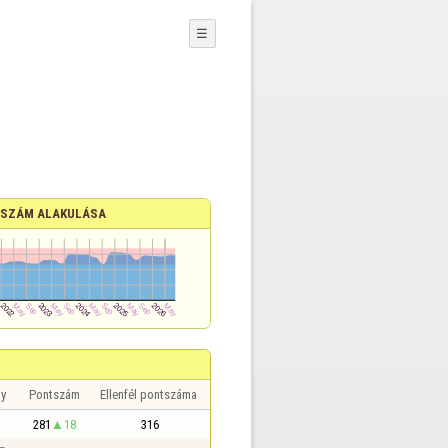
☰
SZÁM ALAKULÁSA
y
Pontszám
Ellenfél pontszáma
281
18
316